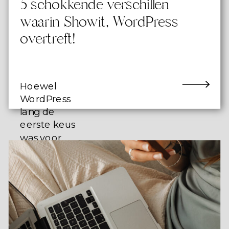
5 schokkende verschillen
waarin Showit, WordPress
overtreft!
Hoewel
WordPress
lang de
eerste keus
was voor
velen, wint
Showit snel
terrein. En
in deze
blog lees je
waarom dat
niet voor